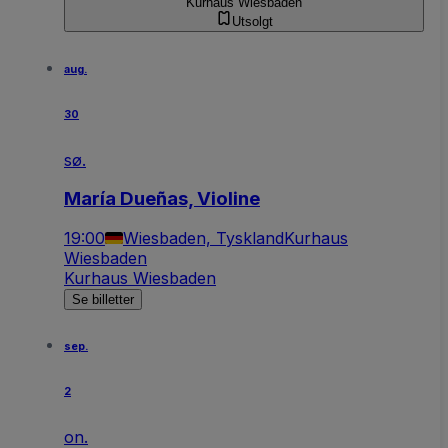
Kurhaus Wiesbaden
Utsolgt
aug.
30
sø.
María Dueñas, Violine
19:00
Wiesbaden, Tyskland
Kurhaus
Wiesbaden
Kurhaus Wiesbaden
Se billetter
sep.
2
on.