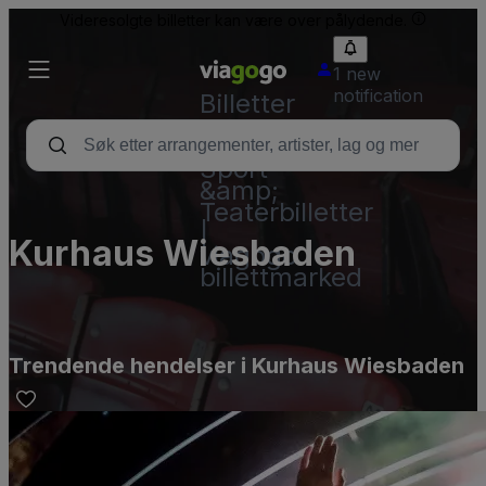
Videresolgte billetter kan være over pålydende.
1 new
notification
Billetter
–
Konsert,
Sport
&amp;
Teaterbilletter
|
Kurhaus Wiesbaden
viagogo
billettmarked
Trendende hendelser i Kurhaus Wiesbaden