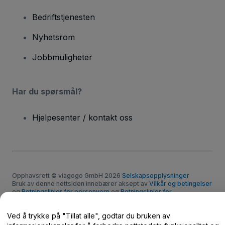
Bedriftstjenesten
Nyhetsrom
Jobbmuligheter
Har du spørsmål?
Hjelpesenter / kontakt oss
Opphavsrett © viagogo GmbH 2026
Selskapsopplysninger
Bruk av denne nettsiden innebærer aksept av
Vilkår og betingelser
og
Retningslinjer for personvern
og
Retningslinjer for
informasjonskapsler
og
Retningslinjer for personvern for mobil
Ikke del mine personopplysninger / dine personvernvalg.
Ved å trykke på "Tillat alle", godtar du bruken av