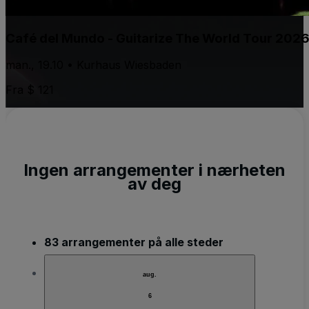
Café del Mundo - Guitarize The World Tour 202
man., 19.10 • Kurhaus Wiesbaden
Fra $ 121
Ingen arrangementer i nærheten
av deg
83 arrangementer på alle steder
aug.
6