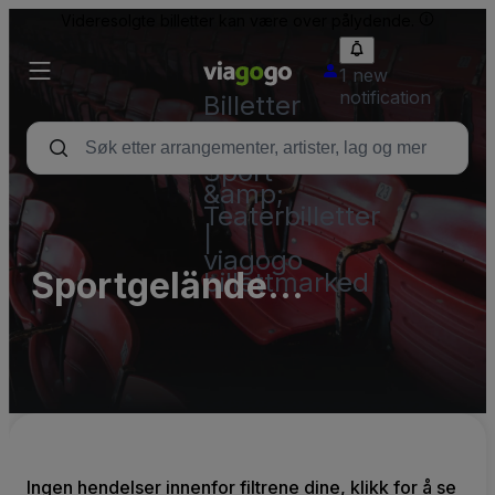
Videresolgte billetter kan være over pålydende.
1 new
notification
Billetter
–
Konsert,
Sport
&amp;
Teaterbilletter
|
viagogo
Sportgelände
billettmarked
Europaviertel
Ingen hendelser innenfor filtrene dine, klikk for å se