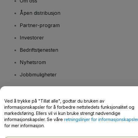
Om oss
Åpen distribusjon
Partner-program
Investorer
Bedriftstjenesten
Nyhetsrom
Jobbmuligheter
Har du spørsmål?
Ved å trykke på "Tillat alle", godtar du bruken av
informasjonskapsler for å forbedre nettstedets funksjonalitet og
Hjelpesenter / kontakt oss
markedsføring. Ellers vil vi kun bruke strengt nødvendige
informasjonskapsler. Se våre
retningslinjer for informasjonskapsle
for mer informasjon.