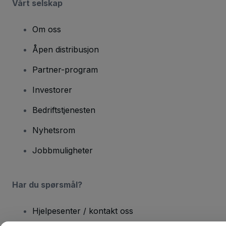
Vårt selskap
Om oss
Åpen distribusjon
Partner-program
Investorer
Bedriftstjenesten
Nyhetsrom
Jobbmuligheter
Har du spørsmål?
Hjelpesenter / kontakt oss