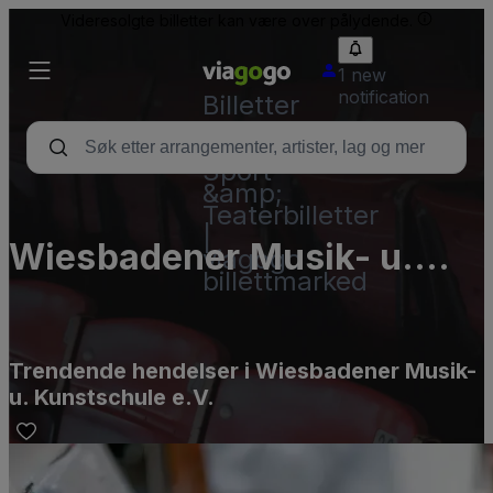
Videresolgte billetter kan være over pålydende.
1 new
notification
Billetter
–
Konsert,
Sport
&amp;
Teaterbilletter
|
Wiesbadener Musik- u.
viagogo
billettmarked
Kunstschule e.V.
Trendende hendelser i Wiesbadener Musik-
u. Kunstschule e.V.