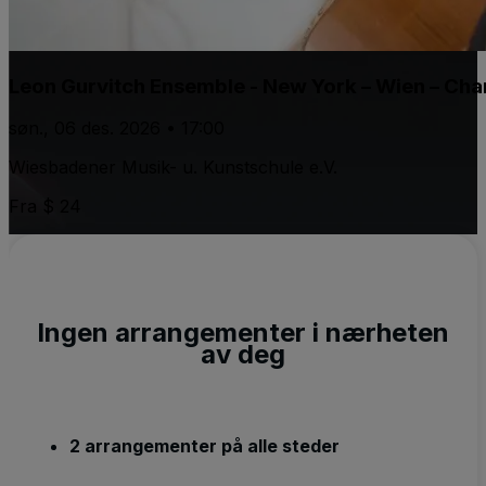
Leon Gurvitch Ensemble - New York – Wien – Ch
søn., 06 des. 2026 • 17:00
Wiesbadener Musik- u. Kunstschule e.V.
Fra $ 24
Ingen arrangementer i nærheten
av deg
2 arrangementer på alle steder