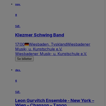
nov.
8
sø.
Klezmer Schwing Band
17:00
Wiesbaden, Tyskland
Wiesbadener
Musik- u. Kunstschule e.V.
Wiesbadener Musik- u. Kunstschule e.V.
Se billetter
des.
6
sø.
Leon Gurvitch Ensemble - New York –
Wien – Chanson – Tango