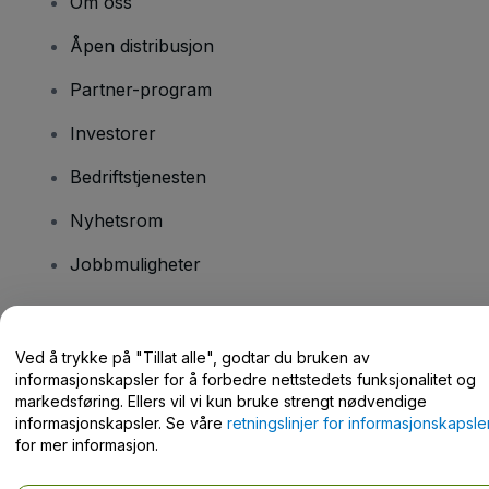
Om oss
Åpen distribusjon
Partner-program
Investorer
Bedriftstjenesten
Nyhetsrom
Jobbmuligheter
Har du spørsmål?
Ved å trykke på "Tillat alle", godtar du bruken av
informasjonskapsler for å forbedre nettstedets funksjonalitet og
Hjelpesenter / kontakt oss
markedsføring. Ellers vil vi kun bruke strengt nødvendige
informasjonskapsler. Se våre
retningslinjer for informasjonskapsle
for mer informasjon.