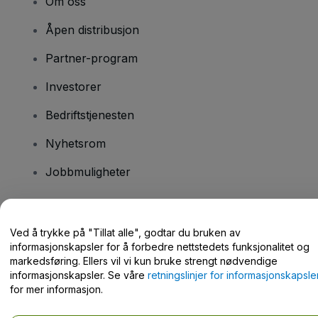
Om oss
Åpen distribusjon
Partner-program
Investorer
Bedriftstjenesten
Nyhetsrom
Jobbmuligheter
Har du spørsmål?
Ved å trykke på "Tillat alle", godtar du bruken av
informasjonskapsler for å forbedre nettstedets funksjonalitet og
Hjelpesenter / kontakt oss
markedsføring. Ellers vil vi kun bruke strengt nødvendige
informasjonskapsler. Se våre
retningslinjer for informasjonskapsle
for mer informasjon.