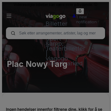
Videresolgte billetter kan være over pålydende.
1 new
notification
Billetter
–
Konsert,
Sport
&amp;
Teaterbilletter
|
viagogo
Plac Nowy Targ
billettmarked
Ingen hendelser innenfor filtrene dine, klikk for å se