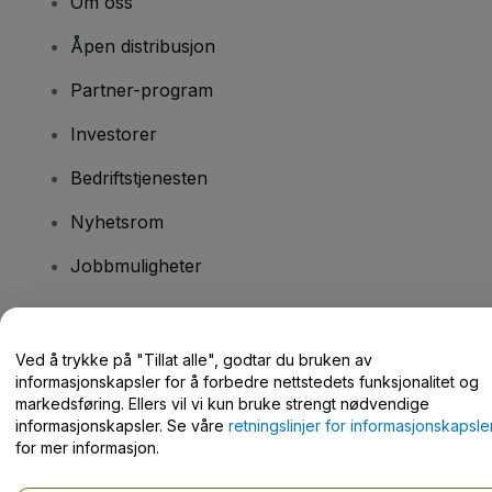
Om oss
Åpen distribusjon
Partner-program
Investorer
Bedriftstjenesten
Nyhetsrom
Jobbmuligheter
Har du spørsmål?
Ved å trykke på "Tillat alle", godtar du bruken av
informasjonskapsler for å forbedre nettstedets funksjonalitet og
Hjelpesenter / kontakt oss
markedsføring. Ellers vil vi kun bruke strengt nødvendige
informasjonskapsler. Se våre
retningslinjer for informasjonskapsle
for mer informasjon.