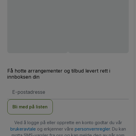
Få hotte arrangementer og tilbud levert rett i
innboksen din
E-
postadresse
Bli med på listen
Ved å logge på eller opprette en konto godtar du vår
brukeravtale
og erkjenner våre
personvernregler
. Du kan
motta SMS-varsler fra oss og kan melde deg av når som