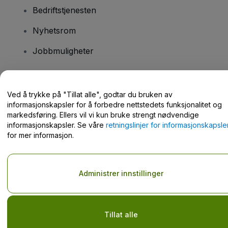
Bedriftstjenesten
Nyhetsrom
Jobbmuligheter
Har du spørsmål?
Ved å trykke på "Tillat alle", godtar du bruken av
informasjonskapsler for å forbedre nettstedets funksjonalitet og
Hjelpesenter / kontakt oss
markedsføring. Ellers vil vi kun bruke strengt nødvendige
informasjonskapsler. Se våre
retningslinjer for informasjonskapsle
for mer informasjon.
Opphavsrett © viagogo GmbH 2026
Selskapsopplysninger
Administrer innstillinger
Bruk av denne nettsiden innebærer aksept av
Vilkår og betingelser
og
Retningslinjer for personvern
og
Retningslinjer for
informasjonskapsler
og
Retningslinjer for personvern for mobil
Ikke del mine personopplysninger / dine personvernvalg.
Tillat alle