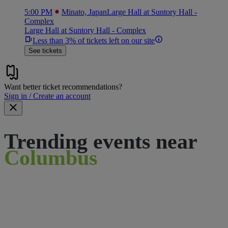
5:00 PM
Minato, Japan
Large Hall at Suntory Hall -
Complex
Large Hall at Suntory Hall - Complex
Less than 3% of tickets left on our site
See tickets
Want better ticket recommendations?
Sign in / Create an account
Trending events near
Columbus