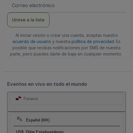
Dirección
de
correo
electrónico
Unirse a la lista
Al iniciar sesión o crear una cuenta, aceptas nuestro
acuerdo de usuario
y nuestra
política de privacidad
. Es
posible que recibas notificaciones por SMS de nuestra
parte, pero puedes darte de baja en cualquier momento.
Eventos en vivo en todo el mundo
Panamá
Español (MX)
US$
Dólar Estadounidense