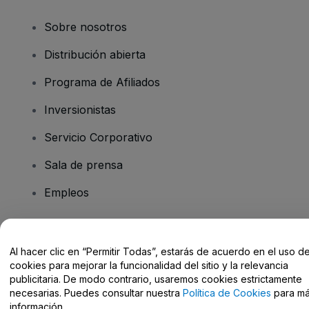
Sobre nosotros
Distribución abierta
Programa de Afiliados
Inversionistas
Servicio Corporativo
Sala de prensa
Empleos
¿Tiene preguntas?
Al hacer clic en “Permitir Todas”, estarás de acuerdo en el uso d
cookies para mejorar la funcionalidad del sitio y la relevancia
Centro de Ayuda / Contacto
publicitaria. De modo contrario, usaremos cookies estrictamente
necesarias. Puedes consultar nuestra
Política de Cookies
para m
información.