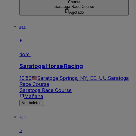
Course
Saratoga Race Course
Agotado
ago
9
dom.
Saratoga Horse Racing
10:50
Saratoga Springs, NY, EE. UU.
Saratoga
Race Course
Saratoga Race Course
Mañana
Ver boletos
ago
9