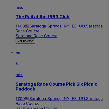
mié.
The Rail at the 1863 Club
11:00
Saratoga Springs, NY, EE. UU.
Saratoga
Race Course
Saratoga Race Course
Ver boletos
ago
12
mié.
Saratoga Race Course Pick Six Picnic
Paddock
11:00
Saratoga Springs, NY, EE. UU.
Saratoga
Race Course
Saratoga Race Course