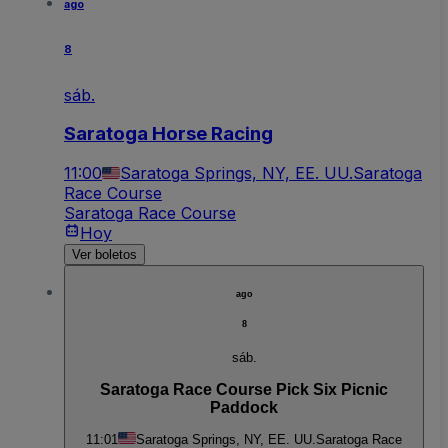
ago
8
sáb.
Saratoga Horse Racing
11:00
Saratoga Springs, NY, EE. UU.
Saratoga
Race Course
Saratoga Race Course
Hoy
Ver boletos
ago
8
sáb.
Saratoga Race Course Pick Six Picnic
Paddock
11:01
Saratoga Springs, NY, EE. UU.
Saratoga Race