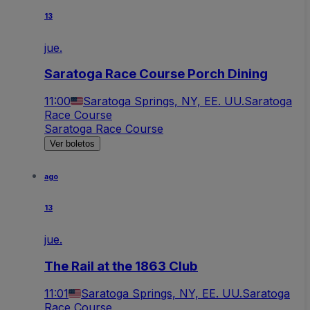
13
jue.
Saratoga Race Course Porch Dining
11:00
Saratoga Springs, NY, EE. UU.
Saratoga
Race Course
Saratoga Race Course
Ver boletos
ago
13
jue.
The Rail at the 1863 Club
11:01
Saratoga Springs, NY, EE. UU.
Saratoga
Race Course