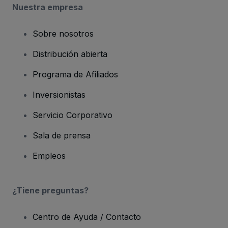
Nuestra empresa
Sobre nosotros
Distribución abierta
Programa de Afiliados
Inversionistas
Servicio Corporativo
Sala de prensa
Empleos
¿Tiene preguntas?
Centro de Ayuda / Contacto