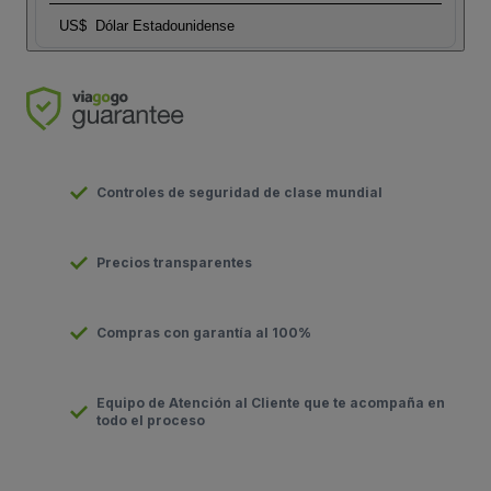
US$
Dólar Estadounidense
Controles de seguridad de clase mundial
Precios transparentes
Compras con garantía al 100%
Equipo de Atención al Cliente que te acompaña en
todo el proceso