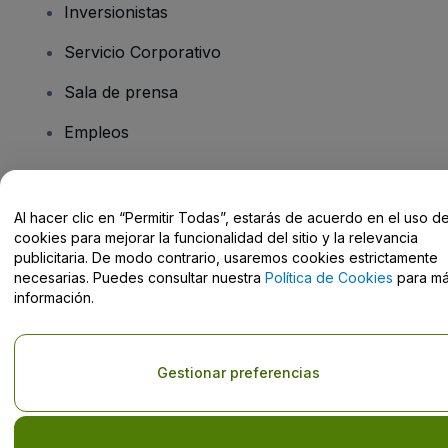
Inversionistas
Servicio Corporativo
Sala de prensa
Empleos
¿Tiene preguntas?
Al hacer clic en “Permitir Todas”, estarás de acuerdo en el uso d
cookies para mejorar la funcionalidad del sitio y la relevancia
Centro de Ayuda / Contacto
publicitaria. De modo contrario, usaremos cookies estrictamente
necesarias. Puedes consultar nuestra
Política de Cookies
para m
información.
Derechos reservados © viagogo GmbH 2026
Datos de la Empresa
Gestionar preferencias
El uso de este sitio web constituye la aceptación de los
Términos y
Condiciones
, de la
Política de Privacidad
, de la
Política de Cookies
y de la
Política de Privacidad para Móviles
Do Not Share My Personal Information/Your Privacy Choices