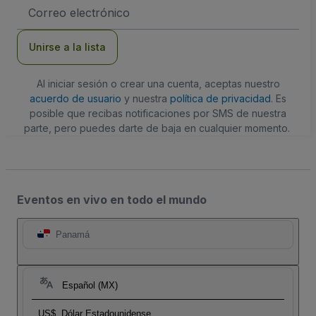
Dirección
de
correo
electrónico
Unirse a la lista
Al iniciar sesión o crear una cuenta, aceptas nuestro
acuerdo de usuario
y nuestra
política de privacidad
. Es
posible que recibas notificaciones por SMS de nuestra
parte, pero puedes darte de baja en cualquier momento.
Eventos en vivo en todo el mundo
Panamá
Español (MX)
US$
Dólar Estadounidense