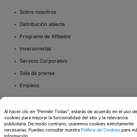
Sobre nosotros
Distribución abierta
Programa de Afiliados
Inversionistas
Servicio Corporativo
Sala de prensa
Empleos
¿Tiene preguntas?
Al hacer clic en “Permitir Todas”, estarás de acuerdo en el uso d
cookies para mejorar la funcionalidad del sitio y la relevancia
Centro de Ayuda / Contacto
publicitaria. De modo contrario, usaremos cookies estrictamente
necesarias. Puedes consultar nuestra
Política de Cookies
para m
información.