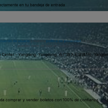
rectamente en tu bandeja de entrada
acuerdo de usuario
y nuestra
política de privacidad
. Es posible que
puedes darte de baja en cualquier momento.
n Center
-
Yangjiang, Yangdong, 合广路大石豉路1号, Yangjiang
da comprar y vender boletos con 100% de confianza.