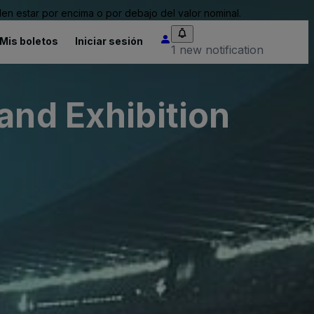
n estar por encima o por debajo del valor nominal.
Mis boletos
Iniciar sesión
1 new notification
and Exhibition