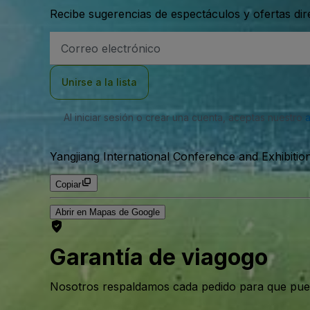
Recibe sugerencias de espectáculos y ofertas di
Dirección
de
correo
electrónico
Unirse a la lista
Al iniciar sesión o crear una cuenta, aceptas nuestro
Yangjiang International Conference and Exhibitio
Copiar
Abrir en Mapas de Google
Garantía de viagogo
Nosotros respaldamos cada pedido para que pue