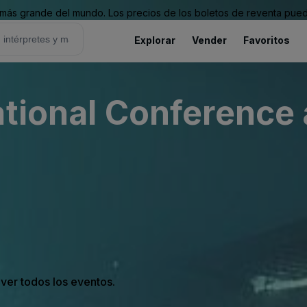
ás grande del mundo. Los precios de los boletos de reventa puede
Explorar
Vender
Favoritos
ational Conference 
 ver todos los eventos.