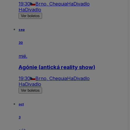
19:30
Brno, Chequia
HaDivadlo
HaDivadlo
Ver boletos
sep
30
mié.
Agónie (antická reality show)
19:30
Brno, Chequia
HaDivadlo
HaDivadlo
Ver boletos
oct
3