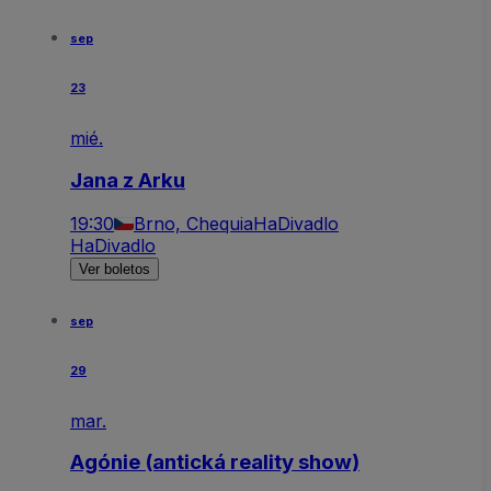
sep
23
mié.
Jana z Arku
19:30
Brno, Chequia
HaDivadlo
HaDivadlo
Ver boletos
sep
29
mar.
Agónie (antická reality show)