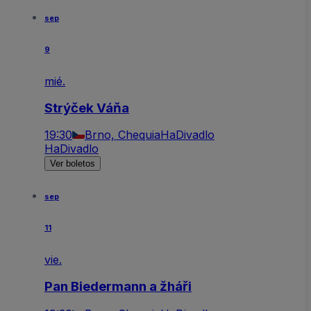
sep
9
mié.
Strýček Váňa
19:30
Brno, Chequia
HaDivadlo
HaDivadlo
Ver boletos
sep
11
vie.
Pan Biedermann a žháři