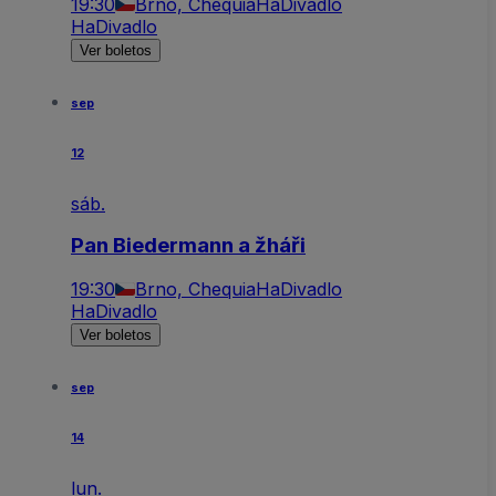
19:30
Brno, Chequia
HaDivadlo
HaDivadlo
Ver boletos
sep
12
sáb.
Pan Biedermann a žháři
19:30
Brno, Chequia
HaDivadlo
HaDivadlo
Ver boletos
sep
14
lun.