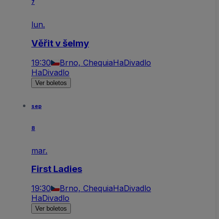
7
lun.
Věřit v šelmy
19:30
Brno, Chequia
HaDivadlo
HaDivadlo
Ver boletos
sep
8
mar.
First Ladies
19:30
Brno, Chequia
HaDivadlo
HaDivadlo
Ver boletos