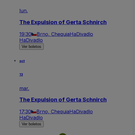
lun.
The Expulsion of Gerta Schnirch
19:30
Brno, Chequia
HaDivadlo
HaDivadlo
Ver boletos
oct
13
mar.
The Expulsion of Gerta Schnirch
17:30
Brno, Chequia
HaDivadlo
HaDivadlo
Ver boletos