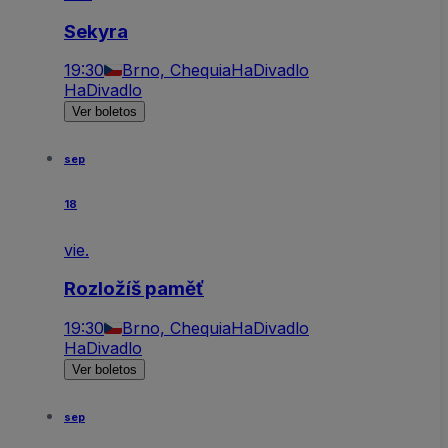
Sekyra
19:30
Brno, Chequia
HaDivadlo
HaDivadlo
Ver boletos
sep
18
vie.
Rozložíš paměť
19:30
Brno, Chequia
HaDivadlo
HaDivadlo
Ver boletos
sep