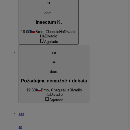
11
dom.
Insectum K.
18:00
Brno, Chequia
HaDivadlo
HaDivadlo
Agotado
oct
11
dom.
Požadujme nemožné + debata
19:30
Brno, Chequia
HaDivadlo
HaDivadlo
Agotado
oct
12