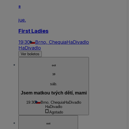
8
jue.
First Ladies
19:30
Brno, Chequia
HaDivadlo
HaDivadlo
Ver boletos
oct
10
sáb.
Jsem matkou tvých dětí, mami
19:30
Brno, Chequia
HaDivadlo
HaDivadlo
Agotado
oct