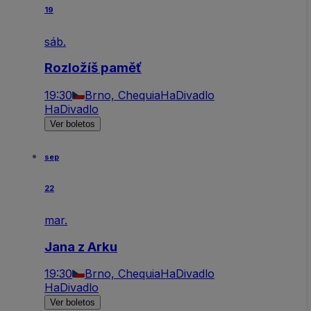
19
sáb.
Rozložíš paměť
19:30
Brno, Chequia
HaDivadlo
HaDivadlo
Ver boletos
sep
22
mar.
Jana z Arku
19:30
Brno, Chequia
HaDivadlo
HaDivadlo
Ver boletos