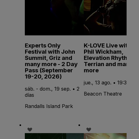
Experts Only
K-LOVE Live with
Festival with John
Phil Wickham,
Summit, Griz and
Elevation Rhythm,
many more - 2 Day
Terrian and many
Pass (September
more
19-20, 2026)
jue., 13 ago. • 19:30
sáb. - dom., 19 sep. • 2
Beacon Theatre
días
Randalls Island Park