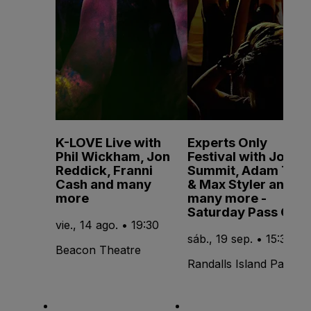
K-LOVE Live with
Experts Only
Phil Wickham, Jon
Festival with John
Reddick, Franni
Summit, Adam Ten
Cash and many
& Max Styler and
more
many more -
Saturday Pass Only
vie., 14 ago. • 19:30
sáb., 19 sep. • 15:30
Beacon Theatre
Randalls Island Park