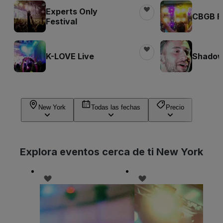
Experts Only
CBGB Fe
Festival
K-LOVE Live
Shadow 
New York
Todas las fechas
Precio
Explora eventos cerca de ti New York