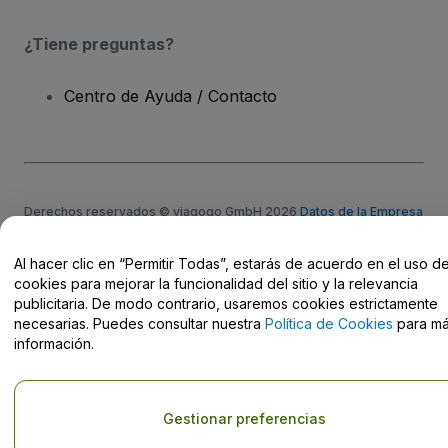
¿Tiene preguntas?
Centro de Ayuda / Contacto
Derechos reservados © viagogo GmbH 2026
Datos de la Empresa
El uso de este sitio web constituye la aceptación de los
Términos y
Condiciones
, de la
Política de Privacidad
, de la
Política de Cookies
y de la
Política de Privacidad para Móviles
Al hacer clic en “Permitir Todas”, estarás de acuerdo en el uso d
Do Not Share My Personal Information/Your Privacy Choices
cookies para mejorar la funcionalidad del sitio y la relevancia
publicitaria. De modo contrario, usaremos cookies estrictamente
necesarias. Puedes consultar nuestra
Política de Cookies
para m
información.
Gestionar preferencias