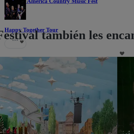
Voices of America Country Music Fest
36
Happy Together Tour
Festival también les enca
111