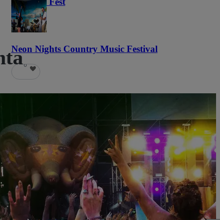
Haunted Fest
59
Neon Nights Country Music Festival
nta
6