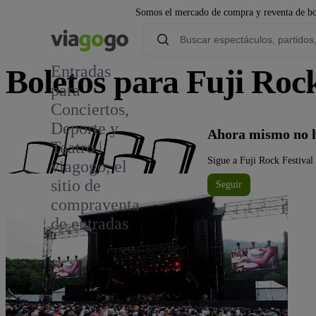
Somos el mercado de compra y reventa de bol
Entradas
Boletos para Fuji Rock
para
Conciertos,
14
Deporte y
Ahora mismo no h
Teatro |
Sigue a Fuji Rock Festival 
viagogo, el
sitio de
Seguir
compraventa
de entradas