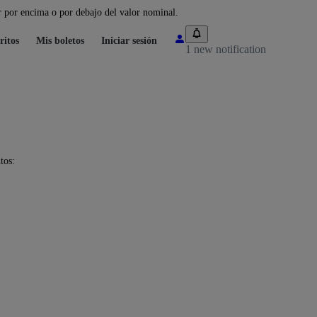
 por encima o por debajo del valor nominal.
ritos
Mis boletos
Iniciar sesión
1 new notification
tos: