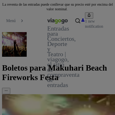
La reventa de las entradas puede conllevar que su precio esté por encima del
valor nominal.
Menú
1 new
notification
Entradas
para
Conciertos,
Deporte
y
Teatro |
viagogo,
el sitio
Boletos para Makuhari Beach
de
compraventa
Fireworks Festa
de
entradas