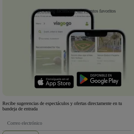
Descubre fácilmente tus eventos favoritos
Recibe sugerencias de espectáculos y ofertas directamente en tu
bandeja de entrada
Dirección
de
correo
electrónico