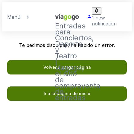
Menú
1 new
notification
Entradas
para
Conciertos,
Deporte
Te pedimos disculpas, ha habido un error.
y
Teatro
|
viagogo,
Volver a cargar página
el sitio
de
compraventa
de
Ir a la página de inicio
entradas