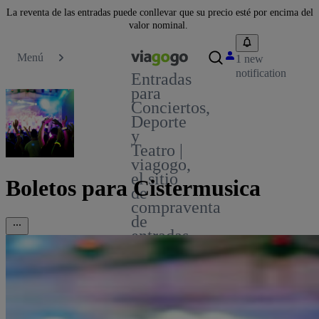
La reventa de las entradas puede conllevar que su precio esté por encima del
valor nominal.
Menú
1 new
notification
Entradas
para
Conciertos,
Deporte
y
Teatro |
viagogo,
el sitio
Boletos para Cistermusica
de
compraventa
de
entradas