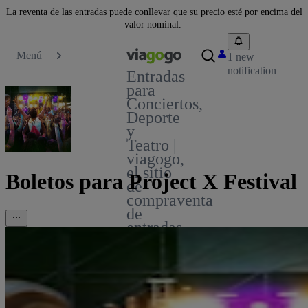
La reventa de las entradas puede conllevar que su precio esté por encima del
valor nominal.
Menú
1 new
notification
Entradas
para
Conciertos,
Deporte
y
Teatro |
viagogo,
el sitio
Boletos para Project X Festival
de
compraventa
de
entradas