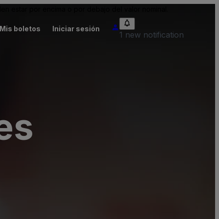
n estar por encima o por debajo del valor nominal.
Mis boletos
Iniciar sesión
1 new notification
es