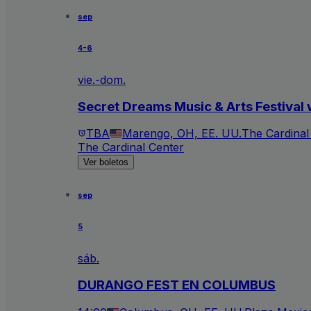
sep
4-6
vie.-dom.
Secret Dreams Music & Arts Festival 
TBA
Marengo, OH, EE. UU.
The Cardinal
The Cardinal Center
Ver boletos
sep
5
sáb.
DURANGO FEST EN COLUMBUS