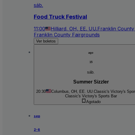
sáb.
Food Truck Festival
11:00
Hilliard, OH, EE. UU.
Franklin County
Franklin County Fairgrounds
Ver boletos
ago
15
sáb.
Summer Sizzler
20:30
Columbus, OH, EE. UU.
Classic's Victory's Spo
Classic's Victory's Sports Bar
Agotado
sep
2-6