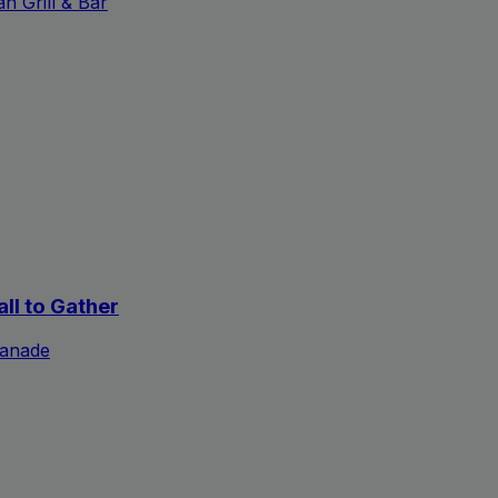
n Grill & Bar
all to Gather
lanade