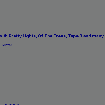
with Pretty Lights, Of The Trees, Tape B and man
 Center