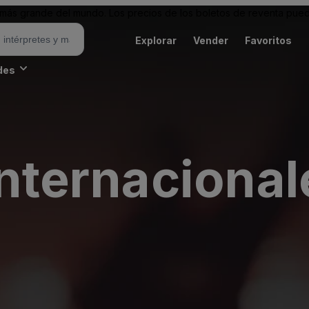
ás grande del mundo. Los precios de los boletos de reventa puede
Explorar
Vender
Favoritos
des
Internacional