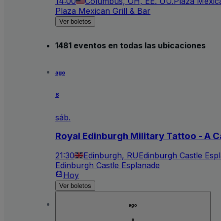
14:00
Columbus, OH, EE. UU.
Plaza Mexica
Plaza Mexican Grill & Bar
Ver boletos
1481 eventos en todas las ubicaciones
ago
8
sáb.
Royal Edinburgh Military Tattoo - A C
21:30
Edinburgh, RU
Edinburgh Castle Esp
Edinburgh Castle Esplanade
Hoy
Ver boletos
ago
8