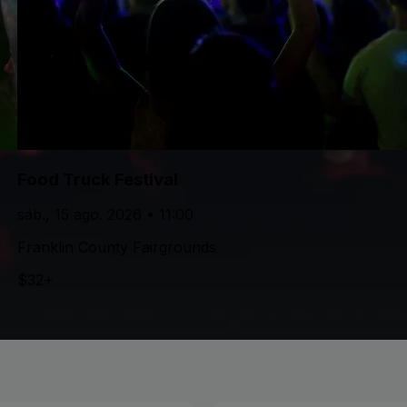
Food Truck Festival
sáb., 15 ago. 2026 • 11:00
Franklin County Fairgrounds
$32+