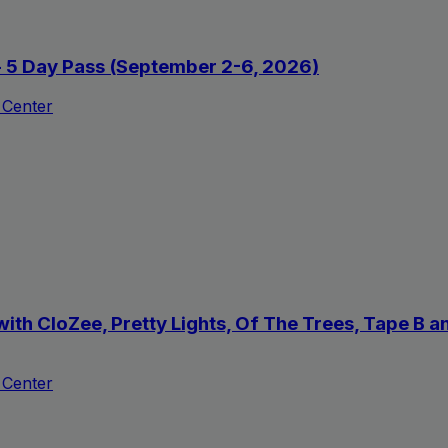
 - 5 Day Pass (September 2-6, 2026)
 Center
with CloZee, Pretty Lights, Of The Trees, Tape B
 Center