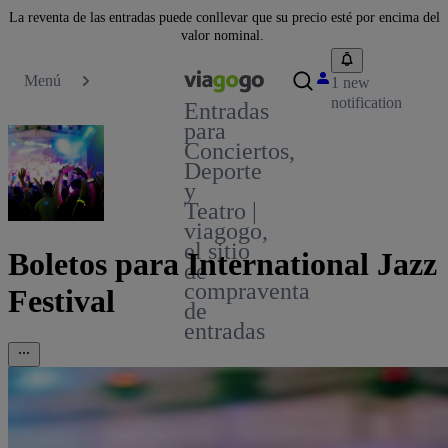
La reventa de las entradas puede conllevar que su precio esté por encima del
valor nominal.
Menú
1 new
notification
Entradas
para
Conciertos,
Deporte
y
Teatro |
viagogo,
el sitio
Boletos para International Jazz
de
compraventa
Festival
de
entradas