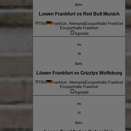
dom.
Lowen Frankfurt vs Red Bull Munich
TBA
Frankfurt, Alemania
Eissporthalle Frankfurt
Eissporthalle Frankfurt
Agotado
dic
20
dom.
Löwen Frankfurt vs Grizzlys Wolfsburg
TBA
Frankfurt, Alemania
Eissporthalle Frankfurt
Eissporthalle Frankfurt
Agotado
dic
27
dom.