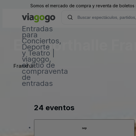
Somos el mercado de compra y reventa de boletos m
Entradas
para
Eissporthalle Fra
Conciertos,
Deporte
y Teatro |
viagogo,
el sitio de
Frankfurt
compraventa
de
entradas
24 eventos
sep