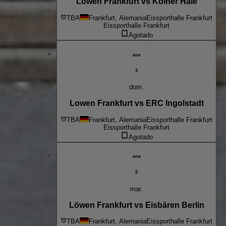
Lowen Frankfurt vs Kolner Haie
TBA
Frankfurt, Alemania
Eissporthalle Frankfurt
Eissporthalle Frankfurt
Agotado
ene
3
dom.
Lowen Frankfurt vs ERC Ingolstadt
TBA
Frankfurt, Alemania
Eissporthalle Frankfurt
Eissporthalle Frankfurt
Agotado
ene
5
mar.
Löwen Frankfurt vs Eisbären Berlin
TBA
Frankfurt, Alemania
Eissporthalle Frankfurt