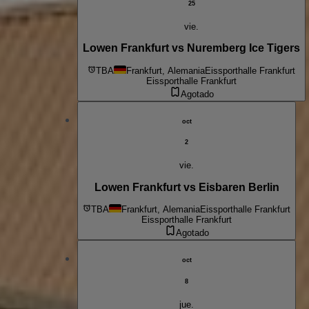
25
vie.
Lowen Frankfurt vs Nuremberg Ice Tigers
TBA
Frankfurt, Alemania
Eissporthalle Frankfurt
Eissporthalle Frankfurt
Agotado
oct
2
vie.
Lowen Frankfurt vs Eisbaren Berlin
TBA
Frankfurt, Alemania
Eissporthalle Frankfurt
Eissporthalle Frankfurt
Agotado
oct
8
jue.