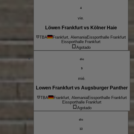
4
vie.
Löwen Frankfurt vs Kölner Haie
TBA
Frankfurt, Alemania
Eissporthalle Frankfurt
Eissporthalle Frankfurt
Agotado
dic
9
mié.
Lowen Frankfurt vs Augsburger Panther
TBA
Frankfurt, Alemania
Eissporthalle Frankfurt
Eissporthalle Frankfurt
Agotado
dic
13