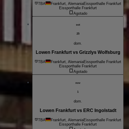
TBA
Frankfurt, Alemania
Eissporthalle Frankfurt
Eissporthalle Frankfurt
Agotado
oct
25
dom.
Lowen Frankfurt vs Grizzlys Wolfsburg
TBA
Frankfurt, Alemania
Eissporthalle Frankfurt
Eissporthalle Frankfurt
Agotado
nov
1
dom.
Lowen Frankfurt vs ERC Ingolstadt
TBA
Frankfurt, Alemania
Eissporthalle Frankfurt
Eissporthalle Frankfurt