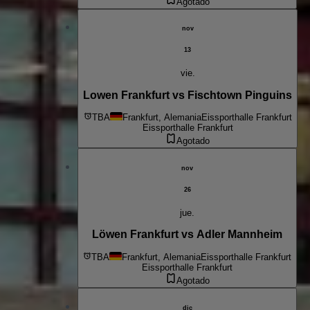
Agotado
nov
13
vie.
Lowen Frankfurt vs Fischtown Pinguins
TBA
Frankfurt, Alemania
Eissporthalle Frankfurt
Eissporthalle Frankfurt
Agotado
nov
26
jue.
Löwen Frankfurt vs Adler Mannheim
TBA
Frankfurt, Alemania
Eissporthalle Frankfurt
Eissporthalle Frankfurt
Agotado
dic