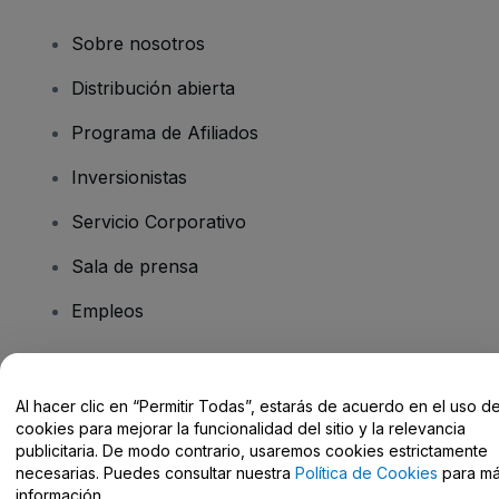
Sobre nosotros
Distribución abierta
Programa de Afiliados
Inversionistas
Servicio Corporativo
Sala de prensa
Empleos
¿Tiene preguntas?
Al hacer clic en “Permitir Todas”, estarás de acuerdo en el uso d
cookies para mejorar la funcionalidad del sitio y la relevancia
Centro de Ayuda / Contacto
publicitaria. De modo contrario, usaremos cookies estrictamente
necesarias. Puedes consultar nuestra
Política de Cookies
para m
información.