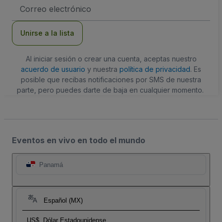
Dirección
de
correo
electrónico
Unirse a la lista
Al iniciar sesión o crear una cuenta, aceptas nuestro
acuerdo de usuario
y nuestra
política de privacidad
. Es
posible que recibas notificaciones por SMS de nuestra
parte, pero puedes darte de baja en cualquier momento.
Eventos en vivo en todo el mundo
Panamá
Español (MX)
US$
Dólar Estadounidense