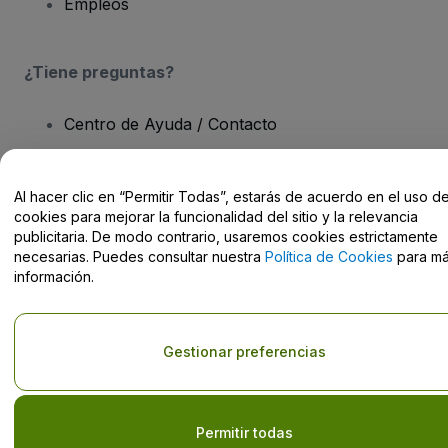
Empleos
¿Tiene preguntas?
Centro de Ayuda / Contacto
Al hacer clic en “Permitir Todas”, estarás de acuerdo en el uso d
cookies para mejorar la funcionalidad del sitio y la relevancia
publicitaria. De modo contrario, usaremos cookies estrictamente
Derechos reservados © viagogo GmbH 2026
Datos de la Empresa
necesarias. Puedes consultar nuestra
Política de Cookies
para m
El uso de este sitio web constituye la aceptación de los
Términos y
Condiciones
, de la
Política de Privacidad
, de la
Política de Cookies
información.
y de la
Política de Privacidad para Móviles
Do Not Share My Personal Information/Your Privacy Choices
Gestionar preferencias
Permitir todas