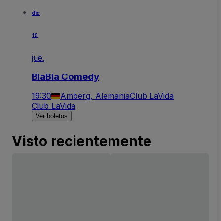
dic
10
jue.
BlaBla Comedy
19:30
Amberg, Alemania
Club LaVida
Club LaVida
Ver boletos
Visto recientemente