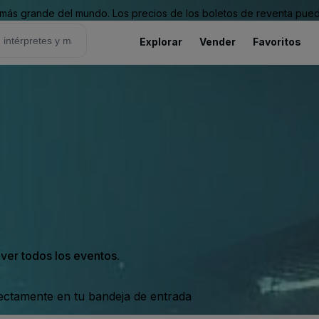
ás grande del mundo. Los precios de los boletos de reventa puede
Explorar
Vender
Favoritos
 ver todos los eventos.
rectamente en tu bandeja de entrada