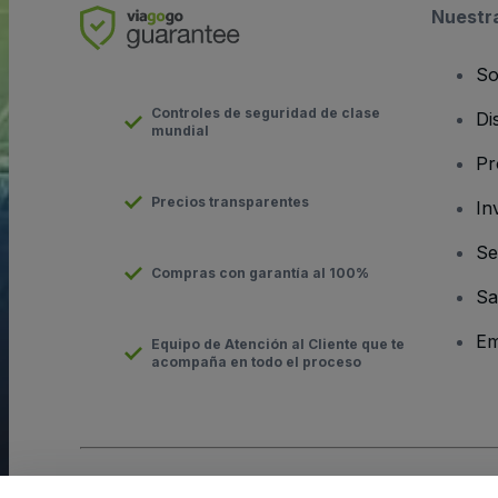
Nuestr
So
Controles de seguridad de clase
Di
mundial
Pr
Precios transparentes
In
Se
Compras con garantía al 100%
Sa
Em
Equipo de Atención al Cliente que te
acompaña en todo el proceso