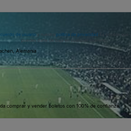
acuerdo de usuario
y nuestra
política de privacidad
. Es posible que
puedes darte de baja en cualquier momento.
Aachen, Alemania
da comprar y vender boletos con 100% de confianza.