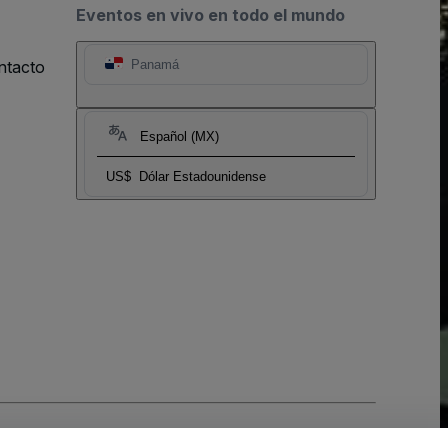
Eventos en vivo en todo el mundo
ntacto
Panamá
Español (MX)
US$
Dólar Estadounidense