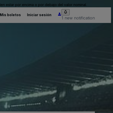
n estar por encima o por debajo del valor nominal.
Mis boletos
Iniciar sesión
1 new notification