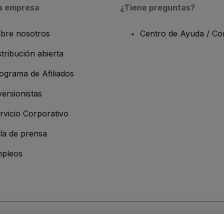
a empresa
¿Tiene preguntas?
bre nosotros
Centro de Ayuda / Co
stribución abierta
ograma de Afiliados
versionistas
rvicio Corporativo
la de prensa
pleos