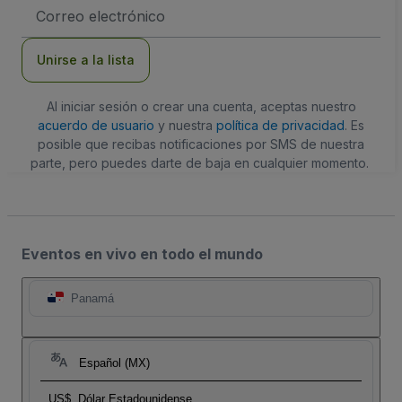
Dirección
de
correo
electrónico
Unirse a la lista
Al iniciar sesión o crear una cuenta, aceptas nuestro
acuerdo de usuario
y nuestra
política de privacidad
. Es
posible que recibas notificaciones por SMS de nuestra
parte, pero puedes darte de baja en cualquier momento.
Eventos en vivo en todo el mundo
Panamá
Español (MX)
US$
Dólar Estadounidense