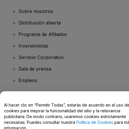
Sobre nosotros
Distribución abierta
Programa de Afiliados
Inversionistas
Servicio Corporativo
Sala de prensa
Empleos
¿Tiene preguntas?
Al hacer clic en “Permitir Todas”, estarás de acuerdo en el uso d
cookies para mejorar la funcionalidad del sitio y la relevancia
Centro de Ayuda / Contacto
publicitaria. De modo contrario, usaremos cookies estrictamente
necesarias. Puedes consultar nuestra
Política de Cookies
para m
información.