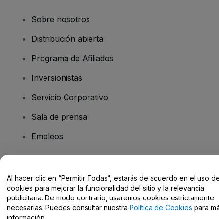
Sobre nosotros
Distribución abierta
Programa de Afiliados
Inversionistas
Servicio Corporativo
Sala de prensa
Empleos
¿Tiene preguntas?
Al hacer clic en “Permitir Todas”, estarás de acuerdo en el uso d
cookies para mejorar la funcionalidad del sitio y la relevancia
Centro de Ayuda / Contacto
publicitaria. De modo contrario, usaremos cookies estrictamente
necesarias. Puedes consultar nuestra
Política de Cookies
para m
información.