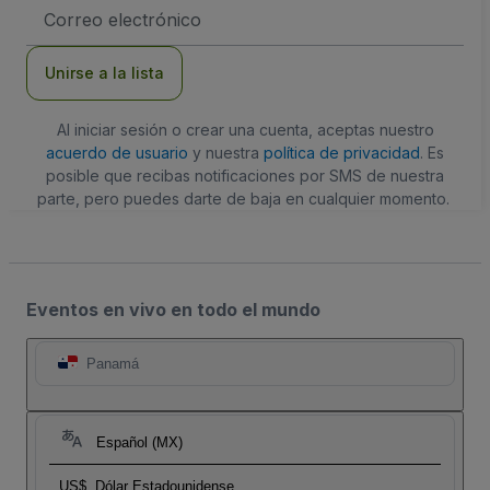
Dirección
de
correo
electrónico
Unirse a la lista
Al iniciar sesión o crear una cuenta, aceptas nuestro
acuerdo de usuario
y nuestra
política de privacidad
. Es
posible que recibas notificaciones por SMS de nuestra
parte, pero puedes darte de baja en cualquier momento.
Eventos en vivo en todo el mundo
Panamá
Español (MX)
US$
Dólar Estadounidense