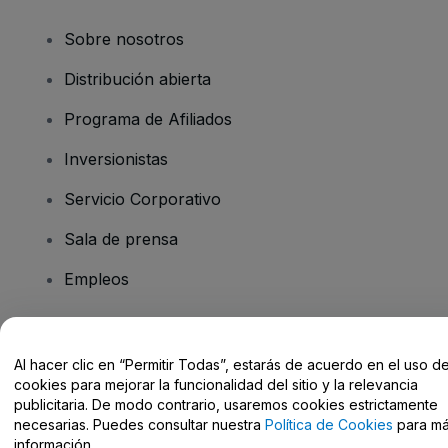
Sobre nosotros
Distribución abierta
Programa de Afiliados
Inversionistas
Servicio Corporativo
Sala de prensa
Empleos
¿Tiene preguntas?
Al hacer clic en “Permitir Todas”, estarás de acuerdo en el uso d
cookies para mejorar la funcionalidad del sitio y la relevancia
Centro de Ayuda / Contacto
publicitaria. De modo contrario, usaremos cookies estrictamente
necesarias. Puedes consultar nuestra
Política de Cookies
para m
información.