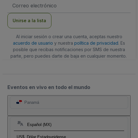
Dirección
de
correo
electrónico
Unirse a la lista
Al iniciar sesión o crear una cuenta, aceptas nuestro
acuerdo de usuario
y nuestra
política de privacidad
. Es
posible que recibas notificaciones por SMS de nuestra
parte, pero puedes darte de baja en cualquier momento.
Eventos en vivo en todo el mundo
Panamá
Español (MX)
US$
Dólar Estadounidense