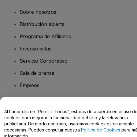
Sobre nosotros
Distribución abierta
Programa de Afiliados
Inversionistas
Servicio Corporativo
Sala de prensa
Empleos
¿Tiene preguntas?
Al hacer clic en “Permitir Todas”, estarás de acuerdo en el uso d
cookies para mejorar la funcionalidad del sitio y la relevancia
Centro de Ayuda / Contacto
publicitaria. De modo contrario, usaremos cookies estrictamente
necesarias. Puedes consultar nuestra
Política de Cookies
para m
información.