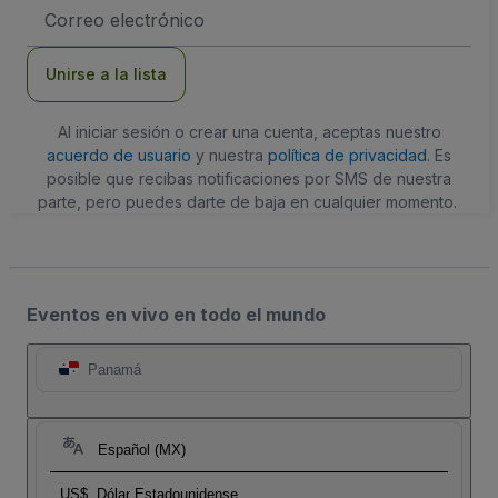
Dirección
de
correo
electrónico
Unirse a la lista
Al iniciar sesión o crear una cuenta, aceptas nuestro
acuerdo de usuario
y nuestra
política de privacidad
. Es
posible que recibas notificaciones por SMS de nuestra
parte, pero puedes darte de baja en cualquier momento.
Eventos en vivo en todo el mundo
Panamá
Español (MX)
US$
Dólar Estadounidense