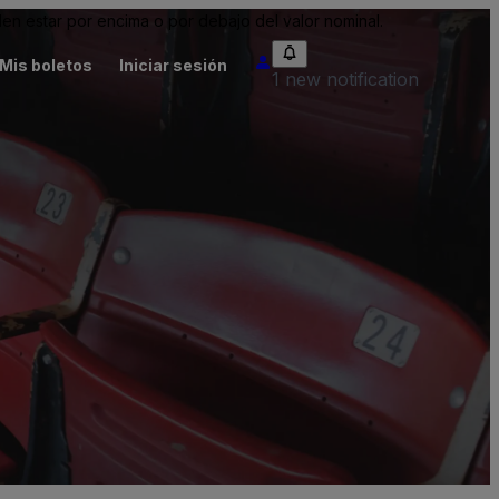
n estar por encima o por debajo del valor nominal.
Mis boletos
Iniciar sesión
1 new notification