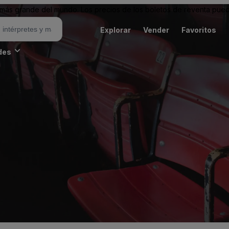
ás grande del mundo. Los precios de los boletos de reventa puede
Explorar
Vender
Favoritos
des