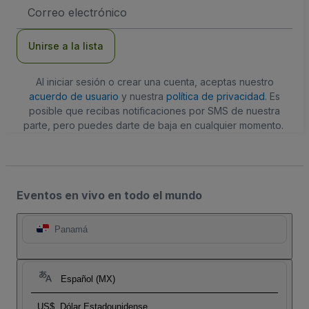
Dirección
de
correo
electrónico
Unirse a la lista
Al iniciar sesión o crear una cuenta, aceptas nuestro
acuerdo de usuario
y nuestra
política de privacidad
. Es
posible que recibas notificaciones por SMS de nuestra
parte, pero puedes darte de baja en cualquier momento.
Eventos en vivo en todo el mundo
Panamá
Español (MX)
US$
Dólar Estadounidense