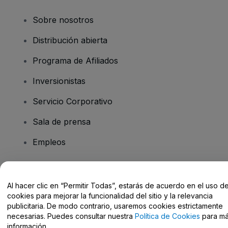
Sobre nosotros
Distribución abierta
Programa de Afiliados
Inversionistas
Servicio Corporativo
Sala de prensa
Empleos
¿Tiene preguntas?
Al hacer clic en “Permitir Todas”, estarás de acuerdo en el uso d
cookies para mejorar la funcionalidad del sitio y la relevancia
Centro de Ayuda / Contacto
publicitaria. De modo contrario, usaremos cookies estrictamente
necesarias. Puedes consultar nuestra
Política de Cookies
para m
información.