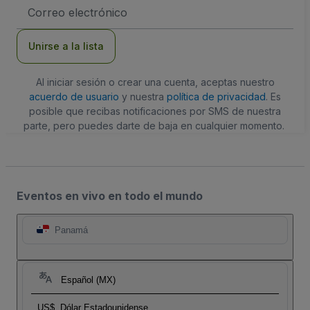
Dirección
de
correo
electrónico
Unirse a la lista
Al iniciar sesión o crear una cuenta, aceptas nuestro
acuerdo de usuario
y nuestra
política de privacidad
. Es
posible que recibas notificaciones por SMS de nuestra
parte, pero puedes darte de baja en cualquier momento.
Eventos en vivo en todo el mundo
Panamá
Español (MX)
US$
Dólar Estadounidense