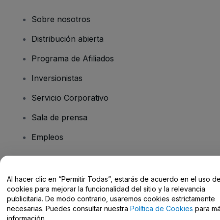
Sobre nosotros
Distribución abierta
Programa de Afiliados
Inversionistas
Servicio Corporativo
Sala de prensa
Empleos
¿Tiene preguntas?
Al hacer clic en “Permitir Todas”, estarás de acuerdo en el uso d
cookies para mejorar la funcionalidad del sitio y la relevancia
Centro de Ayuda / Contacto
publicitaria. De modo contrario, usaremos cookies estrictamente
necesarias. Puedes consultar nuestra
Política de Cookies
para m
información.