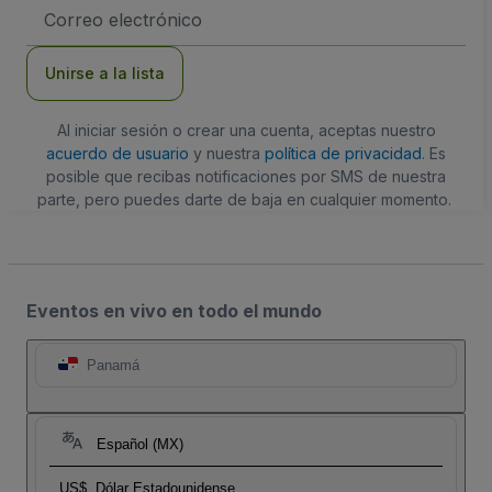
Dirección
de
correo
electrónico
Unirse a la lista
Al iniciar sesión o crear una cuenta, aceptas nuestro
acuerdo de usuario
y nuestra
política de privacidad
. Es
posible que recibas notificaciones por SMS de nuestra
parte, pero puedes darte de baja en cualquier momento.
Eventos en vivo en todo el mundo
Panamá
Español (MX)
US$
Dólar Estadounidense