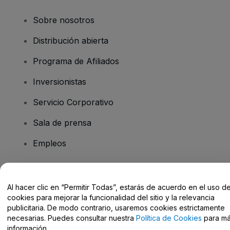
Sobre nosotros
Distribución abierta
Programa de Afiliados
Inversionistas
Servicio Corporativo
Sala de prensa
Empleos
¿Tiene preguntas?
Al hacer clic en “Permitir Todas”, estarás de acuerdo en el uso d
cookies para mejorar la funcionalidad del sitio y la relevancia
Centro de Ayuda / Contacto
publicitaria. De modo contrario, usaremos cookies estrictamente
necesarias. Puedes consultar nuestra
Política de Cookies
para m
información.