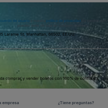
acuerdo de usuario
y nuestra
política de privacidad
. Es posible que
puedes darte de baja en cualquier momento.
15 Laramie St, Manhattan, 66502, EE.UU.
da comprar y vender boletos con 100% de confianza.
a empresa
¿Tiene preguntas?