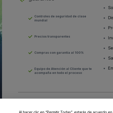
So
Controles de seguridad de clase
Di
mundial
Pr
Precios transparentes
In
Se
Compras con garantía al 100%
Sa
Em
Equipo de Atención al Cliente que te
acompaña en todo el proceso
Derechos reservados © viagogo GmbH 2026
Datos de la Emp
El uso de este sitio web constituye la aceptación de los
Términ
Al hacer clic en “Permitir Todas”, estarás de acuerdo en