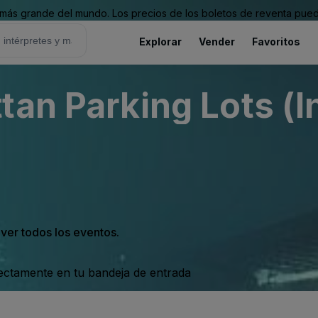
ás grande del mundo. Los precios de los boletos de reventa puede
Explorar
Vender
Favoritos
tan Parking Lots (I
 ver todos los eventos.
rectamente en tu bandeja de entrada