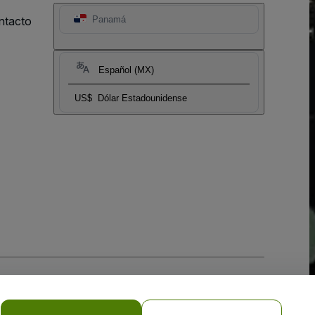
ntacto
Panamá
Español (MX)
US$
Dólar Estadounidense
 la
Política de Privacidad para Móviles