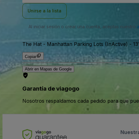
correo
electrónico
Unirse a la lista
Al iniciar sesión o crear una cuenta, aceptas nuestro
The Hat - Manhattan Parking Lots (InActive)
-
13
Copiar
Abrir en Mapas de Google
Garantía de viagogo
Nosotros respaldamos cada pedido para que pue
Nuestr