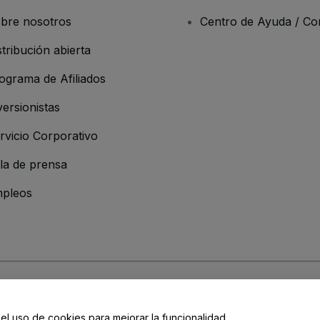
bre nosotros
Centro de Ayuda / Co
stribución abierta
ograma de Afiliados
versionistas
rvicio Corporativo
la de prensa
pleos
resa
os y Condiciones
, de la
Política de Privacidad
, de la
Política de Cookies
y de
 el uso de cookies para mejorar la funcionalidad