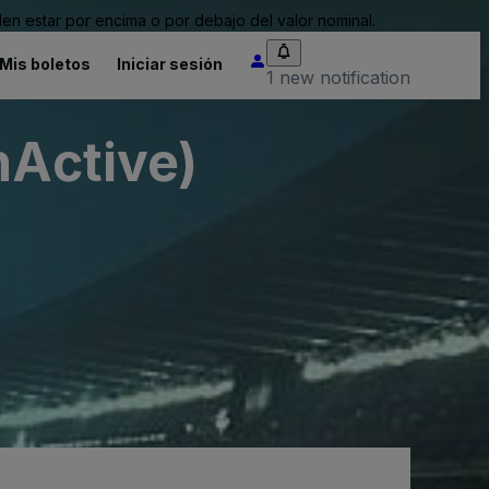
n estar por encima o por debajo del valor nominal.
Mis boletos
Iniciar sesión
1 new notification
nActive)