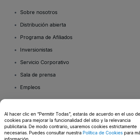
Sobre nosotros
Distribución abierta
Programa de Afiliados
Inversionistas
Servicio Corporativo
Sala de prensa
Empleos
¿Tiene preguntas?
Al hacer clic en “Permitir Todas”, estarás de acuerdo en el uso d
cookies para mejorar la funcionalidad del sitio y la relevancia
Centro de Ayuda / Contacto
publicitaria. De modo contrario, usaremos cookies estrictamente
necesarias. Puedes consultar nuestra
Política de Cookies
para m
información.