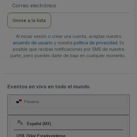
Dirección
de
correo
electrónico
Unirse a la lista
Al iniciar sesión o crear una cuenta, aceptas nuestro
acuerdo de usuario
y nuestra
política de privacidad
. Es
posible que recibas notificaciones por SMS de nuestra
parte, pero puedes darte de baja en cualquier momento.
Eventos en vivo en todo el mundo
Panamá
Español (MX)
US$
Dólar Estadounidense