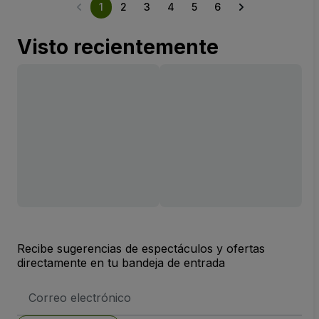
1
2
3
4
5
6
Visto recientemente
Recibe sugerencias de espectáculos y ofertas
directamente en tu bandeja de entrada
Dirección
de
correo