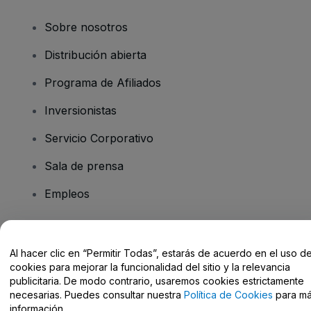
Sobre nosotros
Distribución abierta
Programa de Afiliados
Inversionistas
Servicio Corporativo
Sala de prensa
Empleos
¿Tiene preguntas?
Al hacer clic en “Permitir Todas”, estarás de acuerdo en el uso d
cookies para mejorar la funcionalidad del sitio y la relevancia
Centro de Ayuda / Contacto
publicitaria. De modo contrario, usaremos cookies estrictamente
necesarias. Puedes consultar nuestra
Política de Cookies
para m
información.