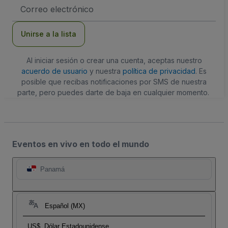
Dirección
de
correo
electrónico
Unirse a la lista
Al iniciar sesión o crear una cuenta, aceptas nuestro
acuerdo de usuario
y nuestra
política de privacidad
. Es
posible que recibas notificaciones por SMS de nuestra
parte, pero puedes darte de baja en cualquier momento.
Eventos en vivo en todo el mundo
Panamá
Español (MX)
US$
Dólar Estadounidense