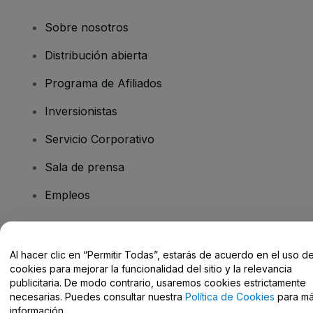
Sobre nosotros
Distribución abierta
Programa de Afiliados
Inversionistas
Servicio Corporativo
Sala de prensa
Empleos
¿Tiene preguntas?
Al hacer clic en “Permitir Todas”, estarás de acuerdo en el uso d
cookies para mejorar la funcionalidad del sitio y la relevancia
Centro de Ayuda / Contacto
publicitaria. De modo contrario, usaremos cookies estrictamente
necesarias. Puedes consultar nuestra
Política de Cookies
para m
información.