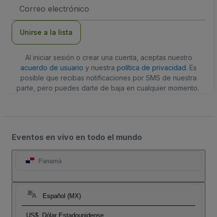
Dirección
de
correo
electrónico
Unirse a la lista
Al iniciar sesión o crear una cuenta, aceptas nuestro
acuerdo de usuario
y nuestra
política de privacidad
. Es
posible que recibas notificaciones por SMS de nuestra
parte, pero puedes darte de baja en cualquier momento.
Eventos en vivo en todo el mundo
Panamá
Español (MX)
US$
Dólar Estadounidense