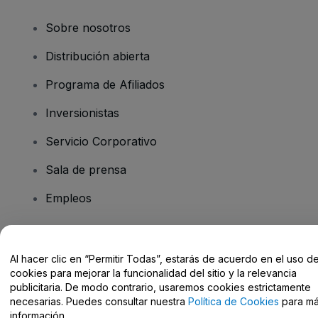
Sobre nosotros
Distribución abierta
Programa de Afiliados
Inversionistas
Servicio Corporativo
Sala de prensa
Empleos
¿Tiene preguntas?
Al hacer clic en “Permitir Todas”, estarás de acuerdo en el uso d
cookies para mejorar la funcionalidad del sitio y la relevancia
Centro de Ayuda / Contacto
publicitaria. De modo contrario, usaremos cookies estrictamente
necesarias. Puedes consultar nuestra
Política de Cookies
para m
información.