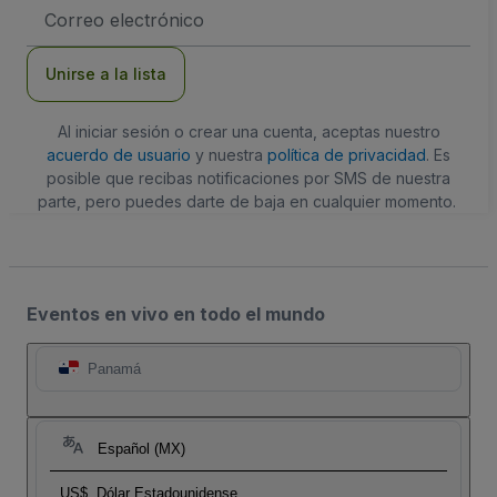
Dirección
de
correo
electrónico
Unirse a la lista
Al iniciar sesión o crear una cuenta, aceptas nuestro
acuerdo de usuario
y nuestra
política de privacidad
. Es
posible que recibas notificaciones por SMS de nuestra
parte, pero puedes darte de baja en cualquier momento.
Eventos en vivo en todo el mundo
Panamá
Español (MX)
US$
Dólar Estadounidense