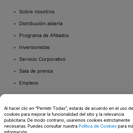
Sobre nosotros
Distribución abierta
Programa de Afiliados
Inversionistas
Servicio Corporativo
Sala de prensa
Empleos
¿Tiene preguntas?
Al hacer clic en “Permitir Todas”, estarás de acuerdo en el uso d
cookies para mejorar la funcionalidad del sitio y la relevancia
Centro de Ayuda / Contacto
publicitaria. De modo contrario, usaremos cookies estrictamente
necesarias. Puedes consultar nuestra
Política de Cookies
para m
información.