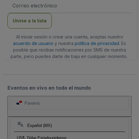
Dirección
de
correo
electrónico
Unirse a la lista
Al iniciar sesión o crear una cuenta, aceptas nuestro
acuerdo de usuario
y nuestra
política de privacidad
. Es
posible que recibas notificaciones por SMS de nuestra
parte, pero puedes darte de baja en cualquier momento.
Eventos en vivo en todo el mundo
Panamá
Español (MX)
US$
Dólar Estadounidense