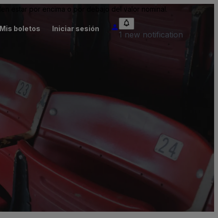
n estar por encima o por debajo del valor nominal.
Mis boletos
Iniciar sesión
1 new notification