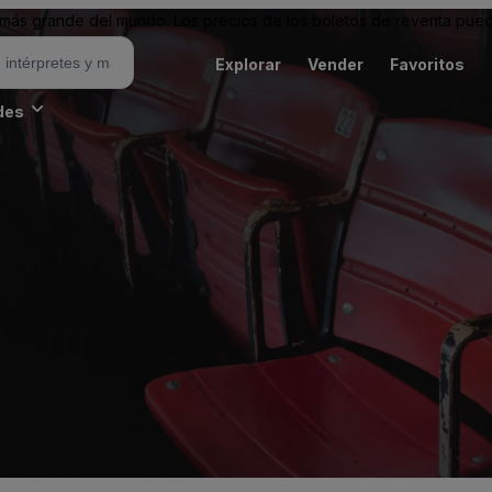
ás grande del mundo. Los precios de los boletos de reventa puede
Explorar
Vender
Favoritos
des