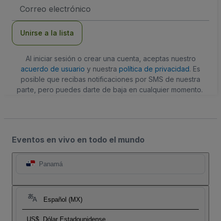
Dirección
de
correo
electrónico
Unirse a la lista
Al iniciar sesión o crear una cuenta, aceptas nuestro
acuerdo de usuario
y nuestra
política de privacidad
. Es
posible que recibas notificaciones por SMS de nuestra
parte, pero puedes darte de baja en cualquier momento.
Eventos en vivo en todo el mundo
Panamá
Español (MX)
US$
Dólar Estadounidense