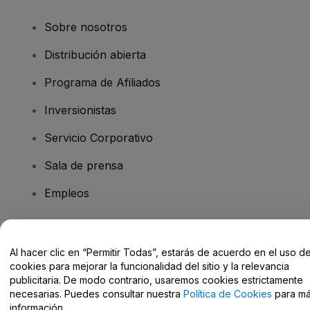
Sobre nosotros
Distribución abierta
Programa de Afiliados
Inversionistas
Servicio Corporativo
Sala de prensa
Empleos
¿Tiene preguntas?
Al hacer clic en “Permitir Todas”, estarás de acuerdo en el uso d
cookies para mejorar la funcionalidad del sitio y la relevancia
Centro de Ayuda / Contacto
publicitaria. De modo contrario, usaremos cookies estrictamente
necesarias. Puedes consultar nuestra
Política de Cookies
para m
información.