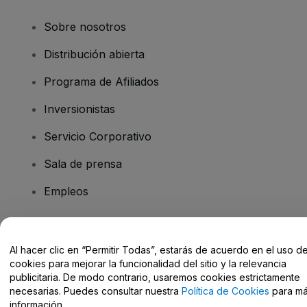
Sobre nosotros
Distribución abierta
Programa de Afiliados
Inversionistas
Servicio Corporativo
Sala de prensa
Empleos
¿Tiene preguntas?
Al hacer clic en “Permitir Todas”, estarás de acuerdo en el uso d
cookies para mejorar la funcionalidad del sitio y la relevancia
Centro de Ayuda / Contacto
publicitaria. De modo contrario, usaremos cookies estrictamente
necesarias. Puedes consultar nuestra
Política de Cookies
para m
información.