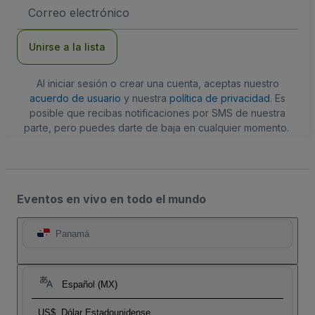
Dirección
de
correo
electrónico
Unirse a la lista
Al iniciar sesión o crear una cuenta, aceptas nuestro
acuerdo de usuario
y nuestra
política de privacidad
. Es
posible que recibas notificaciones por SMS de nuestra
parte, pero puedes darte de baja en cualquier momento.
Eventos en vivo en todo el mundo
Panamá
Español (MX)
US$
Dólar Estadounidense