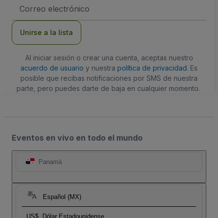
Dirección
de
correo
electrónico
Unirse a la lista
Al iniciar sesión o crear una cuenta, aceptas nuestro
acuerdo de usuario
y nuestra
política de privacidad
. Es
posible que recibas notificaciones por SMS de nuestra
parte, pero puedes darte de baja en cualquier momento.
Eventos en vivo en todo el mundo
Panamá
Español (MX)
US$
Dólar Estadounidense