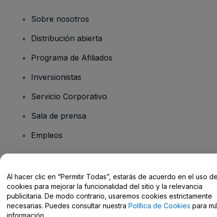
Sobre nosotros
Distribución abierta
Programa de Afiliados
Inversionistas
Servicio Corporativo
Sala de prensa
Empleos
¿Tiene preguntas?
Al hacer clic en “Permitir Todas”, estarás de acuerdo en el uso d
cookies para mejorar la funcionalidad del sitio y la relevancia
Centro de Ayuda / Contacto
publicitaria. De modo contrario, usaremos cookies estrictamente
necesarias. Puedes consultar nuestra
Política de Cookies
para m
información.