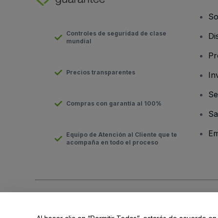
So
Controles de seguridad de clase
Di
mundial
Pr
Precios transparentes
In
Se
Compras con garantía al 100%
Sa
Em
Equipo de Atención al Cliente que te
acompaña en todo el proceso
Derechos reservados © viagogo GmbH 2026
Datos de la Emp
El uso de este sitio web constituye la aceptación de los
Términ