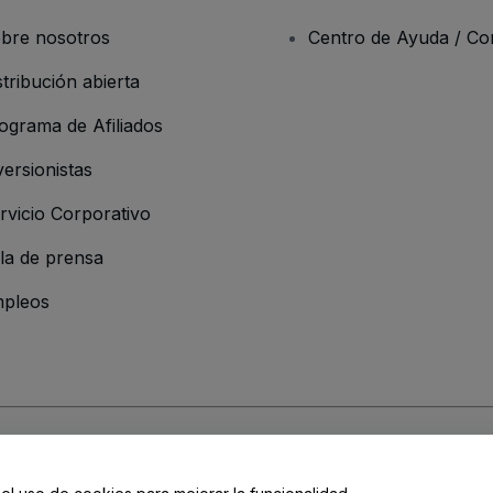
bre nosotros
Centro de Ayuda / Co
stribución abierta
ograma de Afiliados
versionistas
rvicio Corporativo
la de prensa
pleos
resa
os y Condiciones
, de la
Política de Privacidad
, de la
Política de Cookies
y de