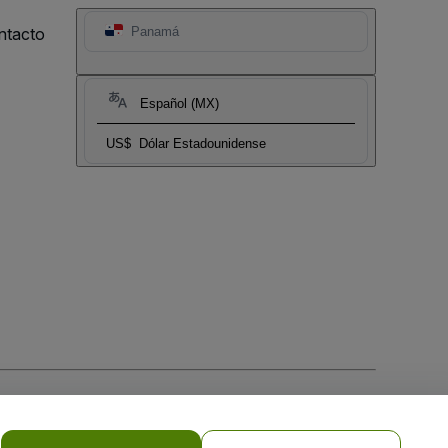
ntacto
Panamá
Español (MX)
US$
Dólar Estadounidense
 la
Política de Privacidad para Móviles