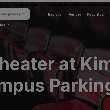
ás grande del mundo. Los precios de los boletos de reventa puede
Explorar
Vender
Favoritos
des
heater at Ki
ampus Parkin