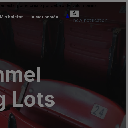
n estar por encima o por debajo del valor nominal.
Mis boletos
Iniciar sesión
1 new notification
mmel
g Lots