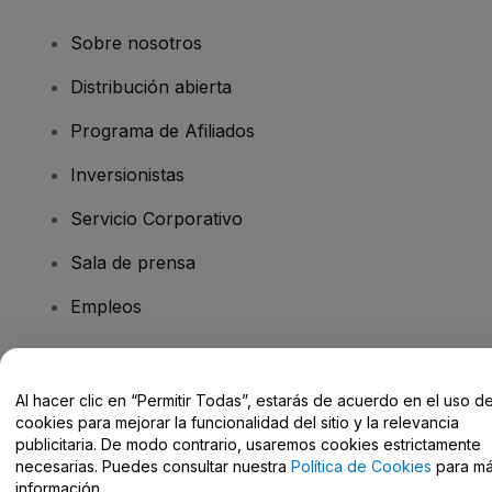
Sobre nosotros
Distribución abierta
Programa de Afiliados
Inversionistas
Servicio Corporativo
Sala de prensa
Empleos
¿Tiene preguntas?
Al hacer clic en “Permitir Todas”, estarás de acuerdo en el uso d
cookies para mejorar la funcionalidad del sitio y la relevancia
Centro de Ayuda / Contacto
publicitaria. De modo contrario, usaremos cookies estrictamente
necesarias. Puedes consultar nuestra
Política de Cookies
para m
información.