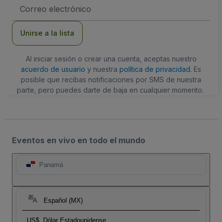
Dirección
de
correo
electrónico
Unirse a la lista
Al iniciar sesión o crear una cuenta, aceptas nuestro
acuerdo de usuario
y nuestra
política de privacidad
. Es
posible que recibas notificaciones por SMS de nuestra
parte, pero puedes darte de baja en cualquier momento.
Eventos en vivo en todo el mundo
Panamá
Español (MX)
US$
Dólar Estadounidense