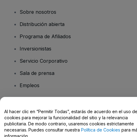
Sobre nosotros
Distribución abierta
Programa de Afiliados
Inversionistas
Servicio Corporativo
Sala de prensa
Empleos
¿Tiene preguntas?
Al hacer clic en “Permitir Todas”, estarás de acuerdo en el uso d
cookies para mejorar la funcionalidad del sitio y la relevancia
Centro de Ayuda / Contacto
publicitaria. De modo contrario, usaremos cookies estrictamente
necesarias. Puedes consultar nuestra
Política de Cookies
para m
información.