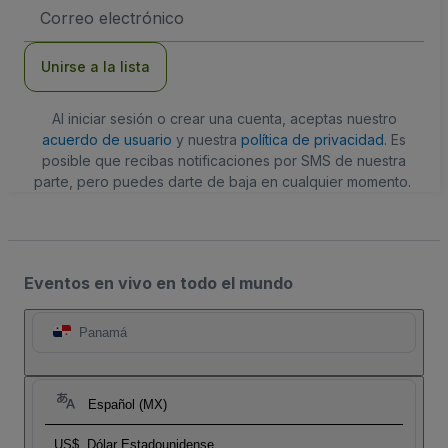
Dirección
de
correo
electrónico
Unirse a la lista
Al iniciar sesión o crear una cuenta, aceptas nuestro
acuerdo de usuario
y nuestra
política de privacidad
. Es
posible que recibas notificaciones por SMS de nuestra
parte, pero puedes darte de baja en cualquier momento.
Eventos en vivo en todo el mundo
Panamá
Español (MX)
US$
Dólar Estadounidense