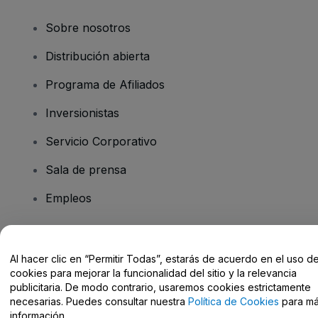
Sobre nosotros
Distribución abierta
Programa de Afiliados
Inversionistas
Servicio Corporativo
Sala de prensa
Empleos
¿Tiene preguntas?
Al hacer clic en “Permitir Todas”, estarás de acuerdo en el uso d
cookies para mejorar la funcionalidad del sitio y la relevancia
Centro de Ayuda / Contacto
publicitaria. De modo contrario, usaremos cookies estrictamente
necesarias. Puedes consultar nuestra
Política de Cookies
para m
información.