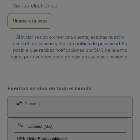
Dirección
de
correo
electrónico
Unirse a la lista
Al iniciar sesión o crear una cuenta, aceptas nuestro
acuerdo de usuario
y nuestra
política de privacidad
. Es
posible que recibas notificaciones por SMS de nuestra
parte, pero puedes darte de baja en cualquier momento.
Eventos en vivo en todo el mundo
Panamá
Español (MX)
US$
Dólar Estadounidense