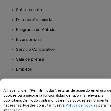
Sobre nosotros
Distribución abierta
Programa de Afiliados
Inversionistas
Servicio Corporativo
Sala de prensa
Empleos
¿Tiene preguntas?
Al hacer clic en “Permitir Todas”, estarás de acuerdo en el uso d
cookies para mejorar la funcionalidad del sitio y la relevancia
Centro de Ayuda / Contacto
publicitaria. De modo contrario, usaremos cookies estrictamente
necesarias. Puedes consultar nuestra
Política de Cookies
para m
información.