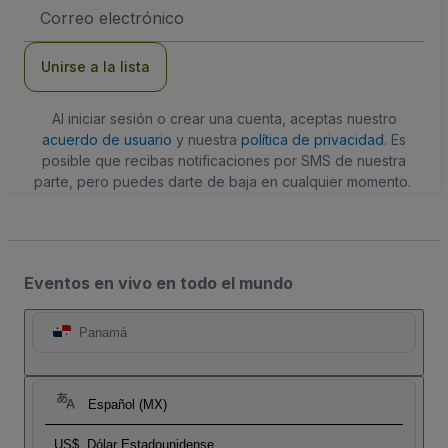
Dirección
de
correo
electrónico
Unirse a la lista
Al iniciar sesión o crear una cuenta, aceptas nuestro
acuerdo de usuario
y nuestra
política de privacidad
. Es
posible que recibas notificaciones por SMS de nuestra
parte, pero puedes darte de baja en cualquier momento.
Eventos en vivo en todo el mundo
Panamá
Español (MX)
US$
Dólar Estadounidense